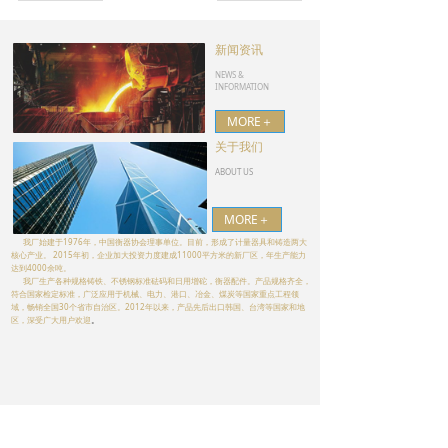
新闻资讯
NEWS &
INFORMATION
MORE＋
关于我们
ABOUT US
MORE＋
我厂始建于1976年，中国衡器协会理事单位。目前，形成了计量器具和铸造两大
核心产业。 2015年初，企业加大投资力度建成11000平方米的新厂区，年生产能力
达到4000余吨。
我厂生产各种规格铸铁、不锈钢标准砝码和日用增砣，衡器配件。产品规格齐全，
符合国家检定标准，广泛应用于机械、电力、港口、冶金、煤炭等国家重点工程领
域，畅销全国30个省市自治区。2012年以来，产品先后出口韩国、台湾等国家和地
区，深受广大用户欢迎
。
联系我们